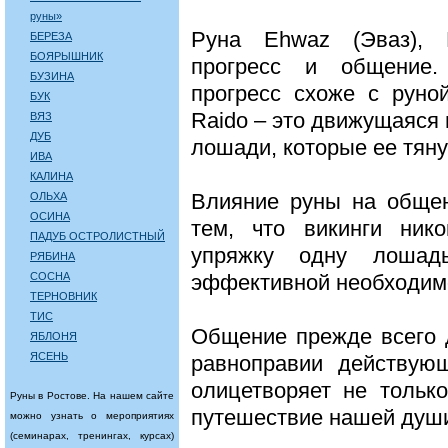
руны»
Руна Ehwaz (Эваз), 
БЕРЕЗА
БОЯРЫШНИК
прогресс и общение
БУЗИНА
прогресс схоже с руно
БУК
Raido – это движущаяся п
ВЯЗ
ДУБ
лошади, которые ее тяну
ИВА
КАЛИНА
Влияние руны на обще
ОЛЬХА
ОСИНА
тем, что викинги ник
ПАДУБ ОСТРОЛИСТНЫЙ
упряжку одну лошад
РЯБИНА
СОСНА
эффективной необходимо
ТЕРНОВНИК
ТИС
Общение прежде всего 
ЯБЛОНЯ
ЯСЕНЬ
равноправии действую
олицетворяет не тольк
Руны в Ростове. На нашем сайте
путешествие нашей души
можно узнать о мероприятиях
(семинарах, тренингах, курсах)