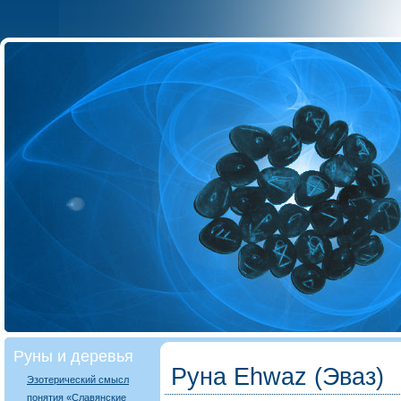
Руны и деревья
Руна Ehwaz (Эваз)
Эзотерический смысл
понятия «Славянские